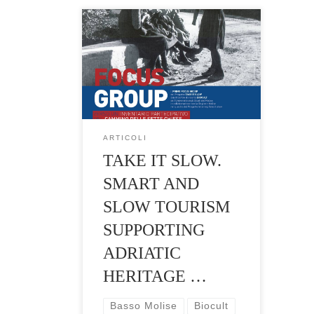
Il progetto prevede la ricerca
preliminare, i focus groups, le
ricerche documentarie e di
archivio, le interviste in
profondità volte alla realizzazione
della mappa dei luoghi di
interesse patrimoniale materiale
ARTICOLI
[…]
TAKE IT SLOW.
SMART AND
SLOW TOURISM
SUPPORTING
ADRIATIC
HERITAGE …
Basso Molise
Biocult