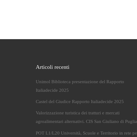
Articoli recenti
Unimol Biblioteca presentazione del Rapporto
Italiadecide 2025
Castel del Giudice Rapporto Italiadecide 2025
Valorizzazione turistica dei tratturi e mercati
agroalimentari alternativi. CIS San Giuliano di Puglia
POT L1/L20 Università, Scuole e Territorio in rete per