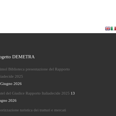
rogetto DEMETRA
imol Biblioteca presentazione del Rapporto
aliadecide 2025
 Giugno 2026
stel del Giudice Rapporto Italiadecide 2025
13
ugno 2026
orizzazione turistica dei tratturi e mercati