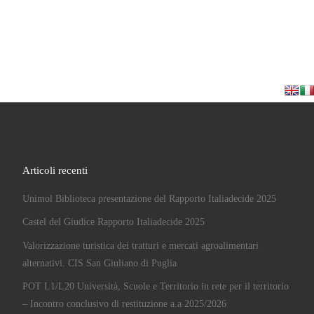
Articoli recenti
Unimol Biblioteca presentazione del Rapporto Italiadecide 2025
Castel del Giudice Rapporto Italiadecide 2025
Valorizzazione turistica dei tratturi e mercati agroalimentari
alternativi. CIS San Giuliano di Puglia
POT L1/L20 Università, Scuole e Territorio in rete per il territorio
– Incontro conclusivo di restituzione a.a 2025/2026