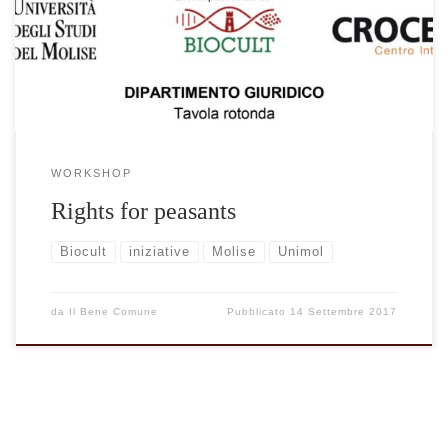
WORKSHOP
Rights for peasants
Biocult
iniziative
Molise
Unimol
da
Il Bene Comune
Pubblicato
14 Settembre 2017