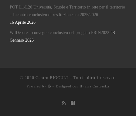
POT L1/L20 Università, Scuole e Territorio in rete per il territorio
– Incontro conclusivo di restituzione a.a 2025/2026
16 Aprile 2026
WilDebate – convegno conclusivo del progetto PRIN2022
28
Gennaio 2026
© 2026
Centro BIOCULT
– Tutti i diritti riservati
Powered by
– Designed con il
tema Customizr