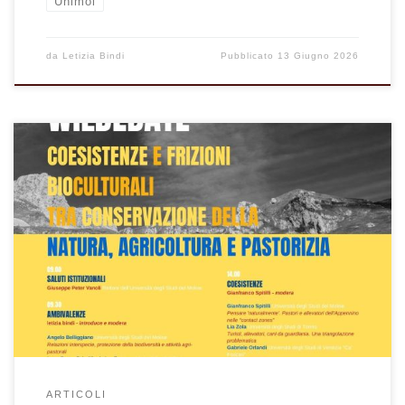
Unimol
da
Letizia Bindi
Pubblicato
13 Giugno 2026
Si è svolto a Campobasso, presso la Sala Fermi della Biblioteca di
Ateneo, il Final Worshop-convegno conclusivo del PRIN 2022
“WilDebate” centrato sulle coesistenze interspecie e le frizioni tra
fauna selvatica […]
ARTICOLI