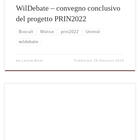
WilDebate – convegno conclusivo
del progetto PRIN2022
Biocult
Molise
prin2022
Unimol
wildebate
da
Letizia Bindi
Pubblicato
28 Gennaio 2026
Diacronie, movimenti, permanenze, rigenerazioni. Il patrimonio
bio-culturale della pastorizia transumante fra Molise e
Puglia.Giornata di studi conclusiva -progetto TRAME PNRR
Changes–Spoke 1: TRAME. Il 14 novembre 2025, a Foggia,
presso […]