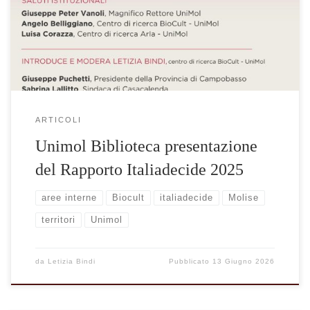
lo sviluppo delle aree interne A Campobasso, martedì 16 giugno
2026, dalle ore 10.30 alle […]
ARTICOLI
Unimol Biblioteca presentazione
del Rapporto Italiadecide 2025
aree interne
Biocult
italiadecide
Molise
territori
Unimol
da
Letizia Bindi
Pubblicato
13 Giugno 2026