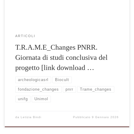
ARTICOLI
T.R.A.M.E_Changes PNRR.
Giornata di studi conclusiva del
progetto [link download …
archeologicasrl
Biocult
fondazione_changes
pnrr
Trame_changes
unifg
Unimol
da
Letizia Bindi
Pubblicato
9 Gennaio 2026