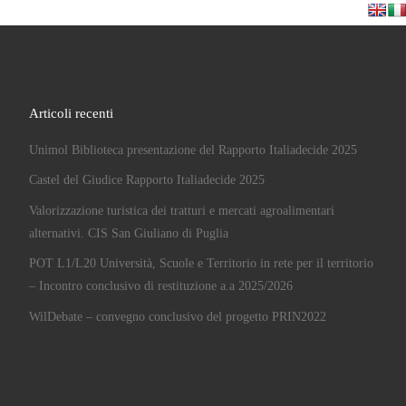
Articoli recenti
Unimol Biblioteca presentazione del Rapporto Italiadecide 2025
Castel del Giudice Rapporto Italiadecide 2025
Valorizzazione turistica dei tratturi e mercati agroalimentari
alternativi. CIS San Giuliano di Puglia
POT L1/L20 Università, Scuole e Territorio in rete per il territorio
– Incontro conclusivo di restituzione a.a 2025/2026
WilDebate – convegno conclusivo del progetto PRIN2022