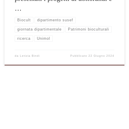
…
Biocult
dipartimento susef
giornata dipartimentale
Patrimoni bioculturali
ricerca
Unimol
da
Letizia Bindi
Pubblicato
22 Giugno 2024