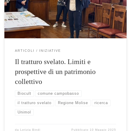
appuntamento per riflettere su un pezzo fondamentale del
territorio molisano. […]
ARTICOLI
INIZIATIVE
Il tratturo svelato. Limiti e
prospettive di un patrimonio
collettivo
Biocult
comune campobasso
il tratturo svelato
Regione Molise
ricerca
Unimol
da
Letizia Bindi
Pubblicato
10 Maggio 2025