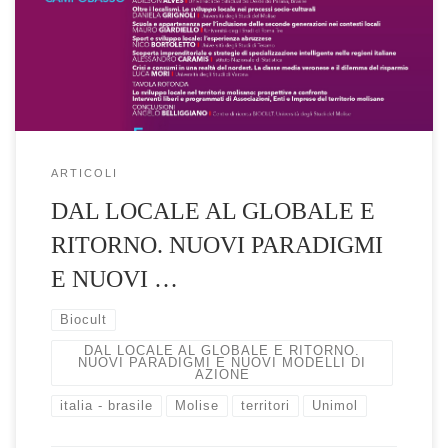
modelli di azione” inserito nel dibattito di un tipico dualismo
sociologico, quello tra globale e locale, ha caratterizzato […]
ARTICOLI
DAL LOCALE AL GLOBALE E
RITORNO. NUOVI PARADIGMI
E NUOVI …
Biocult
DAL LOCALE AL GLOBALE E RITORNO.
NUOVI PARADIGMI E NUOVI MODELLI DI
AZIONE
italia - brasile
Molise
territori
Unimol