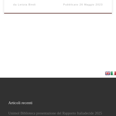
da
Letizia Bindi
Pubblicato
26 Maggio 2023
Articoli recenti
Unimol Biblioteca presentazione del Rapporto Italiadecide 2025