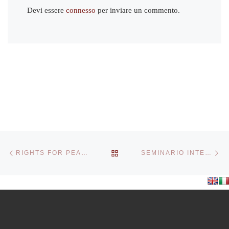
Devi essere
connesso
per inviare un commento.
Navigazione articoli
Articolo precedente
Ar
RITORNA ALLA LISTA DEGL
RIGHTS FOR PEASANTS
SEMINARIO INTERNAZIONALE ITALIA/BRASILE NUOVI PARADIGMI E NUOVI MODELLI DI AZIONE: DAL GLOBALE AL LOCALE E RITORNO