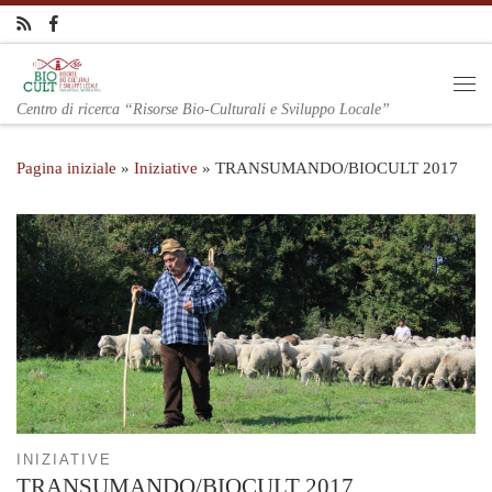
Centro di ricerca “Risorse Bio-Culturali e Sviluppo Locale”
Pagina iniziale
»
Iniziative
»
TRANSUMANDO/BIOCULT 2017
INIZIATIVE
TRANSUMANDO/BIOCULT 2017