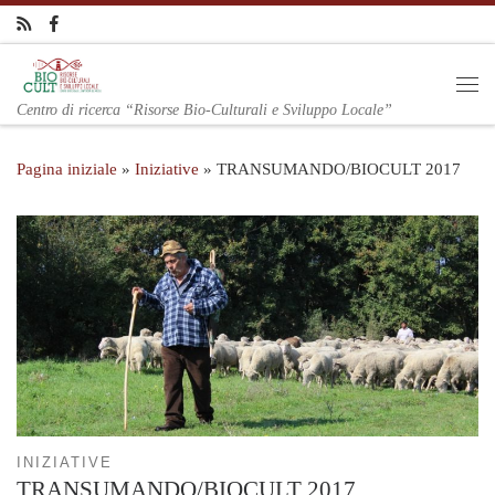
Centro di ricerca “Risorse Bio-Culturali e Sviluppo Locale”
Pagina iniziale
»
Iniziative
»
TRANSUMANDO/BIOCULT 2017
INIZIATIVE
TRANSUMANDO/BIOCULT 2017