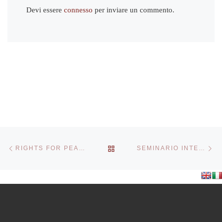
Devi essere
connesso
per inviare un commento.
Navigazione articoli
Articolo precedente
Ar
RITORNA ALLA LISTA DEGL
RIGHTS FOR PEASANTS
SEMINARIO INTERNAZIONALE ITALIA/BRASILE NUOVI PARADIGMI E NUOVI MODELLI DI AZIONE: DAL GLOBALE AL LOCALE E RITORNO