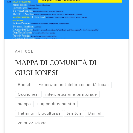
opportunità di sviluppo rurale e imprenditoriale sostenibile, alla
maggiore coesione e partecipazione […]
ARTICOLI
MAPPA DI COMUNITÁ DI
GUGLIONESI
Biocult
Empowerment delle comunità locali
Guglionesi
interpretazione territoriale
mappa
mappa di comunità
Patrimoni bioculturali
territori
Unimol
valorizzazione