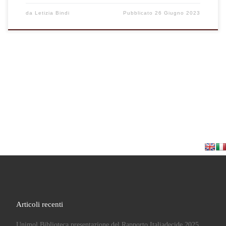
da
Letizia Bindi
Pubblicato
26 Giugno 2023
Articoli recenti
Unimol Biblioteca presentazione del Rapporto Italiadecide 2025