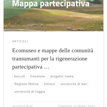
“CHANGES”-PNRR T.R.A.M.E., la progettualità di area vasta di
sviluppo territoriale e ricerca promossa […]
ARTICOLI
Ecomuseo e mappe delle comunità
transumanti per la rigenerazione
partecipativa …
boicult
frosolone
progetto trame
Regione Molise
Unimol
università di bari
università di foggia
da
Letizia Bindi
Pubblicato
12 Maggio 2025