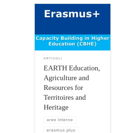
La questione Il mondo rurale
dell’America Latina e alcune aree
dell’Europa sono state
storicamente interessate dalla
persistenza di alti livelli di
povertà, conflitti ambientali, forti
migrazioni nelle città e una […]
ARTICOLI
EARTH Education,
Agriculture and
Resources for
Territoires and
Heritage
aree interne
erasmus plus