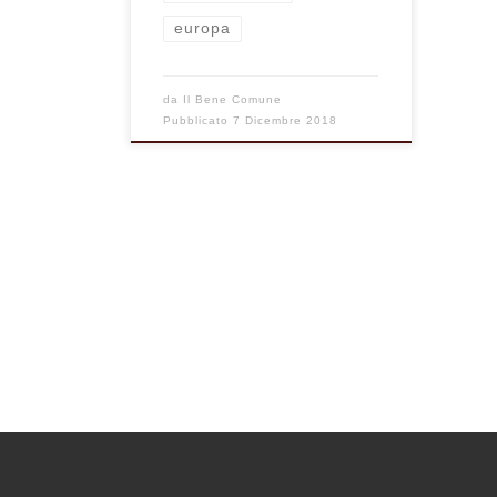
europa
da
Il Bene Comune
Pubblicato
7 Dicembre 2018