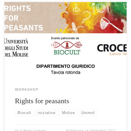
WORKSHOP
Rights for peasants
Biocult
iniziative
Molise
Unimol
da
Il Bene Comune
Pubblicato
14 Settembre 2017