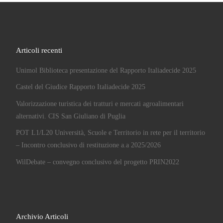
Articoli recenti
Unimol Biblioteca presentazione del Rapporto Italiadecide 2025
Castel del Giudice Rapporto Italiadecide 2025
Valorizzazione turistica dei tratturi e mercati agroalimentari
alternativi. CIS San Giuliano di Puglia
POT L1/L20 Università, Scuole e Territorio in rete per il territorio
– Incontro conclusivo di restituzione a.a 2025/2026
WilDebate – convegno conclusivo del progetto PRIN2022
Archivio Articoli