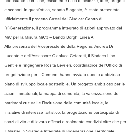
nonostante le critiche, esiste ed è ricco di bellezze, idee, progetti
e scenari. In quest’ottica, sabato 5 agosto, è stato presentato
ufficialmente il progetto Castel del Giudice: Centro di
(ri)Generazione, il programma integrato di azioni approvato dal
MiC per la Misura MiC3 – Bando Borghi Linea A.
Alla presenza del Vicepresidente della Regione, Andrea Di
Lucente e dell’Assessore Gianluca Cefaratti, il Sindaco Lino
Gentile
e
l’ingegnere Rosita Levrieri, coordinatrice dell’Ufficio di
progettazione per il Comune, ha
nno
avviato questo ambizioso
piano di sviluppo locale sostenibile
. Un progetto ambizioso p
er le
azioni immateriali, la mappa
di comunità, la valorizzazione dei
patrimoni culturali
e l’inclusione della comunità locale, le
iniziative d
i interesse
artistic
o
, la progettazione partecipata di
spazi di vita e di lavoro efficaci e realmente condivisi oltre che per
il Master in Strategie Integrate di Rigenerazione Territoriale