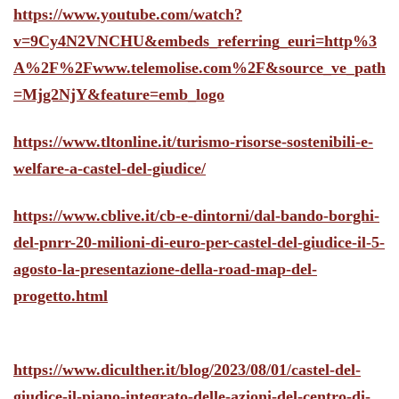
https://www.youtube.com/watch?
v=9Cy4N2VNCHU&embeds_referring_euri=http%3
A%2F%2Fwww.telemolise.com%2F&source_ve_path
=Mjg2NjY&feature=emb_logo
https://www.tltonline.it/turismo-risorse-sostenibili-e-
welfare-a-castel-del-giudice/
https://www.cblive.it/cb-e-dintorni/dal-bando-borghi-
del-pnrr-20-milioni-di-euro-per-castel-del-giudice-il-5-
agosto-la-presentazione-della-road-map-del-
progetto.html
https://www.diculther.it/blog/2023/08/01/castel-del-
giudice-il-piano-integrato-delle-azioni-del-centro-di-