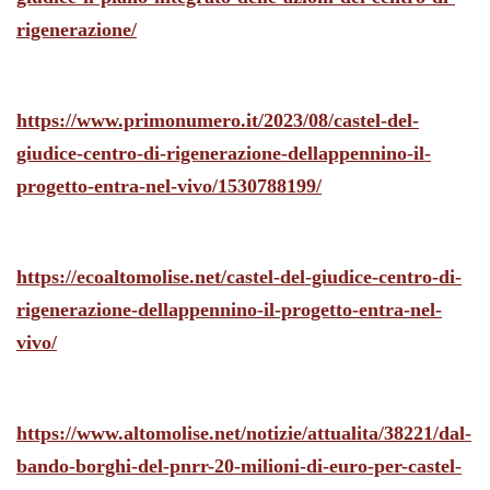
rigenerazione/
https://www.primonumero.it/2023/08/castel-del-
giudice-centro-di-rigenerazione-dellappennino-il-
progetto-entra-nel-vivo/1530788199/
https://ecoaltomolise.net/castel-del-giudice-centro-di-
rigenerazione-dellappennino-il-progetto-entra-nel-
vivo/
https://www.altomolise.net/notizie/attualita/38221/dal-
bando-borghi-del-pnrr-20-milioni-di-euro-per-castel-