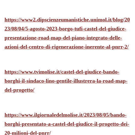
https://www2.dipscienzeumanistiche.unimol.it/blog/20
23/08/04/5-agosto-2023-borgo-tufi-castel-del-giudice-
presentazione-road-map-del-piano-integrato-delle-
azioni-del-centro-di-rigenerazione-inerente-al-pnrr-2/
https://www.tvimolise.it/castel-del-giudice-bando-
borghi-il-sindaco-lino-gentile-illustrera-la-road-map-
del-progetto/
https://www.ilgiornaledelmolise.it/2023/08/05/bando-
borghi-presentato-a-castel-del-giudice-il-progetto-dei-
20-milioni-del-pnrr/