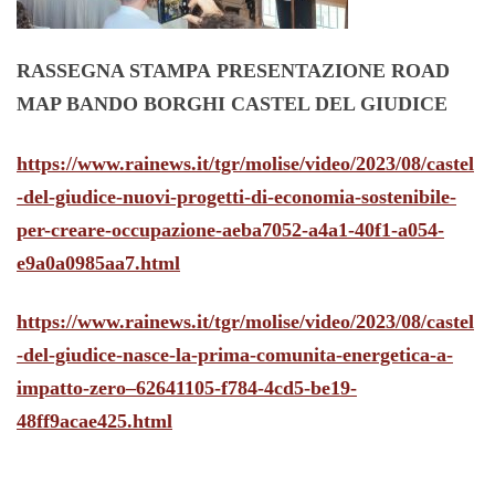
RASSEGNA STAMPA
PRESENTAZIONE ROAD
MAP BANDO BORGHI
CASTEL DEL GIUDICE
https://www.rainews.it/tgr/molise/video/2023/08/castel
-del-giudice-nuovi-progetti-di-economia-sostenibile-
per-creare-occupazione-aeba7052-a4a1-40f1-a054-
e9a0a0985aa7.html
https://www.rainews.it/tgr/molise/video/2023/08/castel
-del-giudice-nasce-la-prima-comunita-energetica-a-
impatto-zero–62641105-f784-4cd5-be19-
48ff9acae425.html